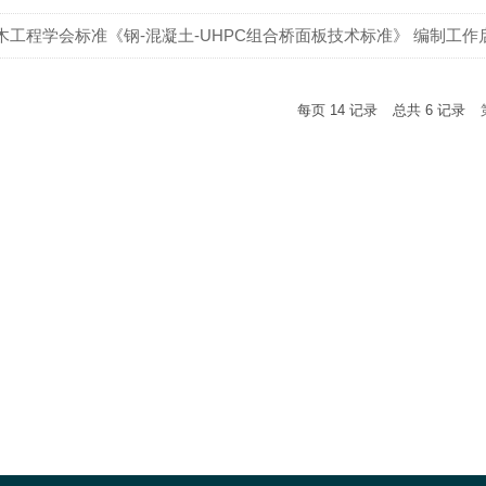
木工程学会标准《钢-混凝土-UHPC组合桥面板技术标准》 编制工
每页
14
记录
总共
6
记录