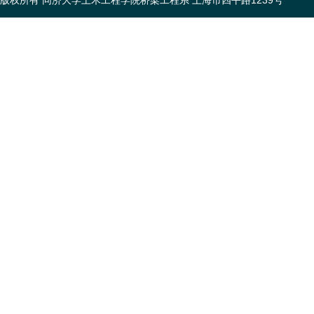
版权所有 同济大学土木工程学院桥梁工程系 上海市四平路1239号