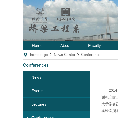
Home
About
Faculty
homepage
News Center
Conferences
Conferences
News
2014
Events
谢礼立院
Lectures
大学常务
实验室所
Conferences