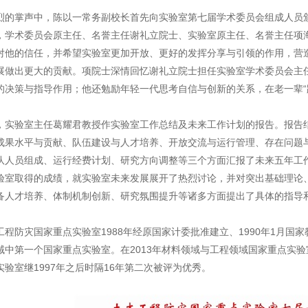
掌声中，陈以一常务副校长首先向实验室第七届学术委员会组成人员颁
，学术委员会原主任、名誉主任谢礼立院士、实验室原主任、名誉主任项
对他的信任，并希望实验室更加开放、更好的发挥分享与引领的作用，营
展做出更大的贡献。项院士深情回忆谢礼立院士担任实验室学术委员会主
的决策与指导作用；他还勉励年轻一代思考自信与创新的关系，在老一辈“跟
验室主任葛耀君教授作实验室工作总结及未来工作计划的报告。报告结合
成果水平与贡献、队伍建设与人才培养、开放交流与运行管理、存在问题
队人员组成、运行经费计划、研究方向调整等三个方面汇报了未来五年工
验室取得的成绩，就实验室未来发展展开了热烈讨论，并对突出基础理论
备人才培养、体制机制创新、研究氛围提升等诸多方面提出了具体的指导
防灾国家重点实验室1988年经原国家计委批准建立、1990年1月国家教
域中第一个国家重点实验室。在2013年材料领域与工程领域国家重点实验
实验室继1997年之后时隔16年第二次被评为优秀。